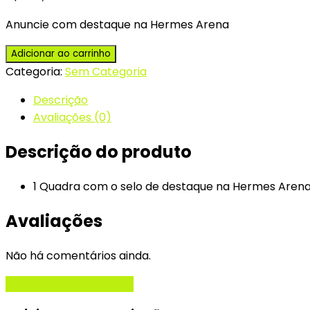
Anuncie com destaque na Hermes Arena
Plano
Adicionar ao carrinho
Atacante
Categoria:
Sem Categoria
quantidade
Descrição
Avaliações (0)
Descrição do produto
1 Quadra com o selo de destaque na Hermes Arena,
Avaliações
Não há comentários ainda.
Adicione uma avaliação