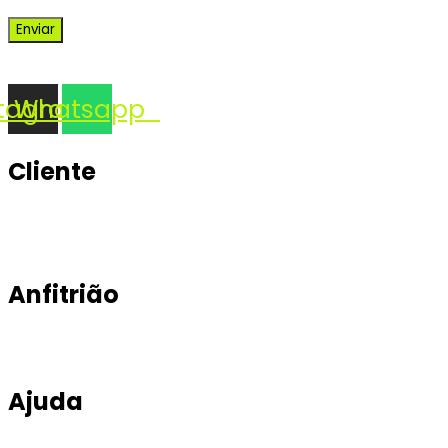
stagram
Whatsapp
Cliente
Anfitrião
Ajuda